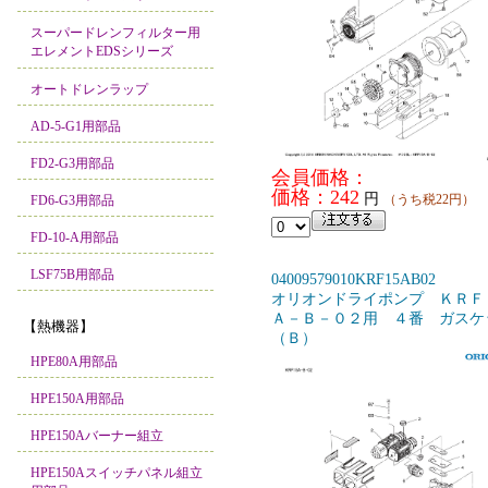
スーパードレンフィルター用
エレメントEDSシリーズ
オートドレンラップ
AD-5-G1用部品
FD2-G3用部品
会員価格：
価格：242
円
（うち税22円）
FD6-G3用部品
FD-10-A用部品
LSF75B用部品
04009579010KRF15AB02
オリオンドライポンプ ＫＲＦ
Ａ－Ｂ－０２用 ４番 ガスケ
【熱機器】
（Ｂ）
HPE80A用部品
HPE150A用部品
HPE150Aバーナー組立
HPE150Aスイッチパネル組立