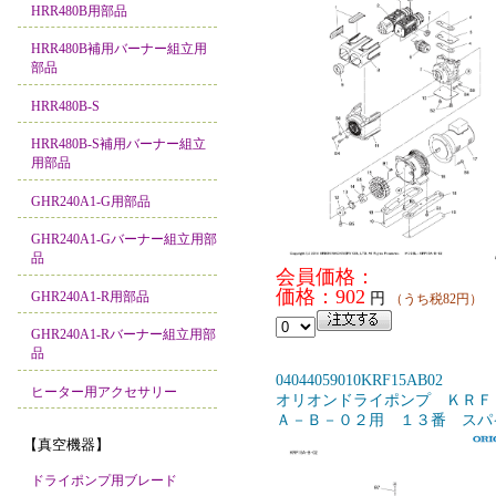
HRR480B用部品
HRR480B補用バーナー組立用
部品
HRR480B-S
HRR480B-S補用バーナー組立
用部品
GHR240A1-G用部品
GHR240A1-Gバーナー組立用部
品
会員価格：
価格：902
GHR240A1-R用部品
円
（うち税82円）
GHR240A1-Rバーナー組立用部
品
04044059010KRF15AB02
ヒーター用アクセサリー
オリオンドライポンプ ＫＲＦ
Ａ－Ｂ－０２用 １３番 スパ
【真空機器】
ドライポンプ用ブレード