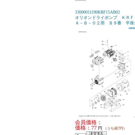
33000011190KRF15AB02
オリオンドライポンプ ＫＲＦ
Ａ－Ｂ－０２用 Ｂ９番 平座
会員価格：
価格：77
円
（うち税7円）