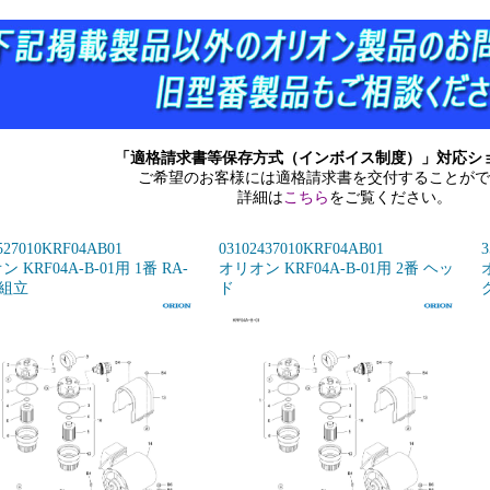
「適格請求書等保存方式（インボイス制度）」対応シ
ご希望のお客様には適格請求書を交付することがで
詳細は
こちら
をご覧ください。
527010KRF04AB01
03102437010KRF04AB01
3
 KRF04A-B-01用 1番 RA-
オリオン KRF04A-B-01用 2番 ヘッ
S組立
ド