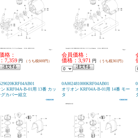
価格：
会員価格：
7,359
価格：3,971
円
円
（うち税669円）
（うち税361円）
529020KRF04AB01
0A002481000KRF04AB01
0
 KRF04A-B-01用 13番 カッ
オリオン KRF04A-B-01用 14番 モー
ングカバー組立
タ