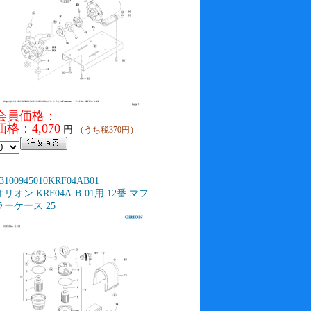
会員価格：
価格：4,070
円
（うち税370円）
3100945010KRF04AB01
オリオン KRF04A-B-01用 12番 マフ
ラーケース 25