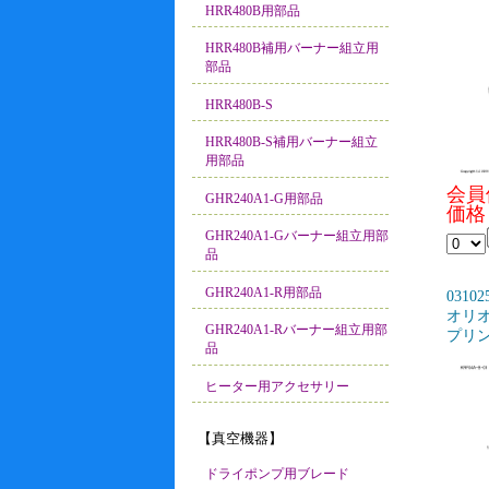
HRR480B用部品
HRR480B補用バーナー組立用
部品
HRR480B-S
HRR480B-S補用バーナー組立
用部品
会員
GHR240A1-G用部品
価格：
GHR240A1-Gバーナー組立用部
品
GHR240A1-R用部品
03102
オリオン
GHR240A1-Rバーナー組立用部
プリ
品
ヒーター用アクセサリー
【真空機器】
ドライポンプ用ブレード