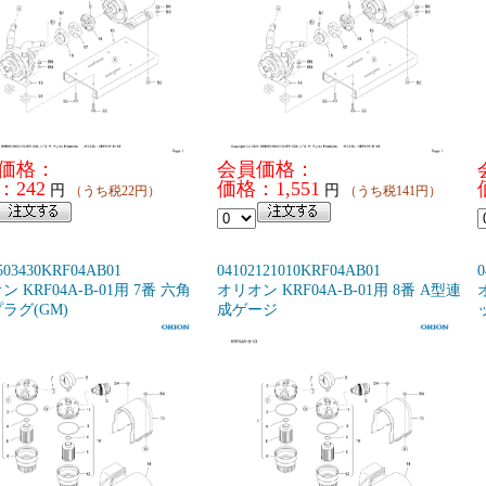
価格：
会員価格：
：242
価格：1,551
円
円
（うち税22円）
（うち税141円）
503430KRF04AB01
04102121010KRF04AB01
0
 KRF04A-B-01用 7番 六角
オリオン KRF04A-B-01用 8番 A型連
ラグ(GM)
成ゲージ