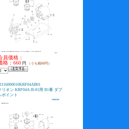
会員価格：
価格：660
円
（うち税60円）
1116000010KRF04AB01
オリオン KRF04A-B-01用 B1番 ダブ
ルポイント