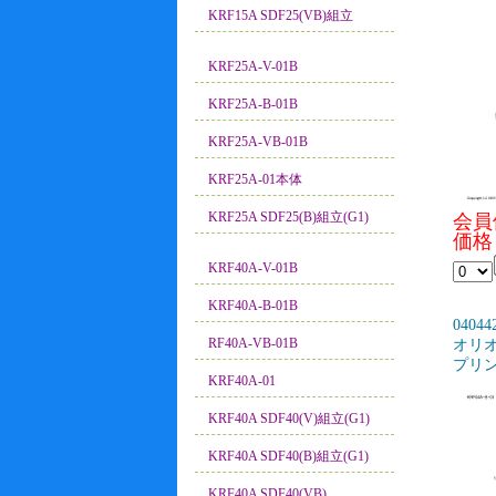
KRF15A SDF25(VB)組立
KRF25A-V-01B
KRF25A-B-01B
KRF25A-VB-01B
KRF25A-01本体
KRF25A SDF25(B)組立(G1)
会員
価格：
KRF40A-V-01B
KRF40A-B-01B
04044
RF40A-VB-01B
オリオン
プリ
KRF40A-01
KRF40A SDF40(V)組立(G1)
KRF40A SDF40(B)組立(G1)
KRF40A SDF40(VB)