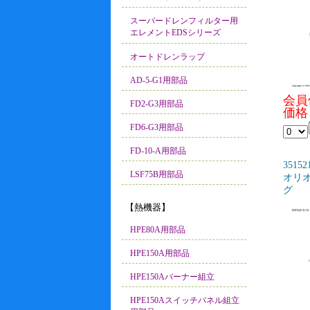
スーパードレンフィルター用
エレメントEDSシリーズ
オートドレンラップ
AD-5-G1用部品
会員
FD2-G3用部品
価格：
FD6-G3用部品
FD-10-A用部品
35152
LSF75B用部品
オリオン
グ
【熱機器】
HPE80A用部品
HPE150A用部品
HPE150Aバーナー組立
HPE150Aスイッチパネル組立