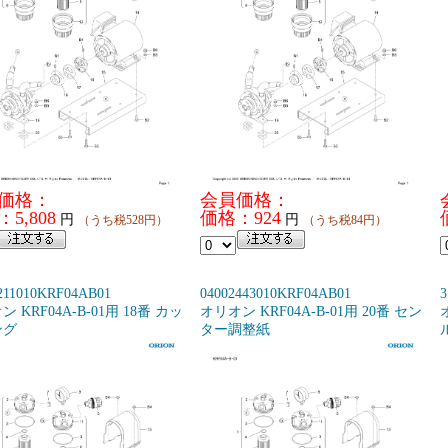
価格：
会員価格：
5,808
価格：924
円
円
（うち税528円）
（うち税84円）
211010KRF04AB01
04002443010KRF04AB01
3
 KRF04A-B-01用 18番 カッ
オリオン KRF04A-B-01用 20番 セン
ング
ター調整紙