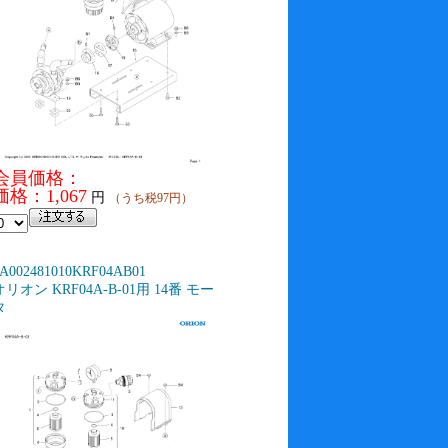
会員価格：
価格：1,067
円
（うち税97円）
A002481010KRF04AB01
オリオン KRF04A-B-01用 14番 モー
タ