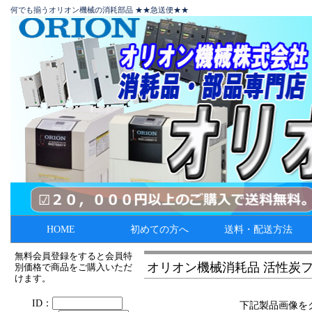
何でも揃うオリオン機械の消耗部品 ★★急送便★★
HOME
初めての方へ
送料・配送方法
無料会員登録をすると会員特
オリオン機械消耗品 活性炭
別価格で商品をご購入いただ
けます。
下記製品画像を