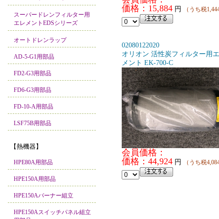
価格：15,884
円
（うち税1,44
スーパードレンフィルター用
エレメントEDSシリーズ
オートドレンラップ
02080122020
オリオン 活性炭フィルター用
AD-5-G1用部品
メント EK-700-C
FD2-G3用部品
FD6-G3用部品
FD-10-A用部品
LSF75B用部品
【熱機器】
会員価格：
価格：44,924
円
HPE80A用部品
（うち税4,08
HPE150A用部品
HPE150Aバーナー組立
HPE150Aスイッチパネル組立