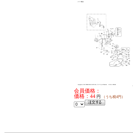
会員価格：
価格：44
円
（うち税4円）