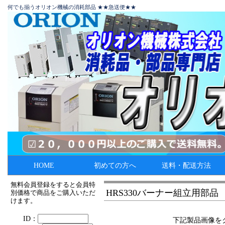
何でも揃うオリオン機械の消耗部品 ★★急送便★★
HOME
初めての方へ
送料・配送方法
無料会員登録をすると会員特
HRS330バーナー組立用部品
別価格で商品をご購入いただ
けます。
下記製品画像を