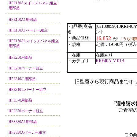
HPE150Aスイッチパネル組立
用部品
HPE150A1用部品
・[品番]商品
[02100059010KRF40A
HPE150A1バーナー組立
名
ント
16,852
・商品価格
円/
（うち消費税
HPE150A1スイッチパネル組立
・規格
定価：19140円（税
用部品
・在庫
在庫あり
HPE250用部品
KRF40A-V-01B
・カテゴリ
HPE250バーナー組立
HPE310-L用部品
旧型番から現行商品までオリ
HPE310-Lバーナー組立
HPE370用部品
「適格請求
ご希望
HPE370バーナー組立
HPS830A1用部品
HPS830Aバーナー組立
この