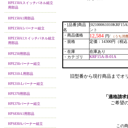
HPE150Aスイッチパネル組立
用部品
HPE150A1用部品
・[品番]商品
[02100061010KRF15
HPE150A1バーナー組立
名
ント
12,584
・商品価格
円/
（うち消費税
HPE150A1スイッチパネル組立
・規格
定価：14300円（税
用部品
・在庫
在庫あり
HPE250用部品
KRF15A-B-01A
・カテゴリ
HPE250バーナー組立
HPE310-L用部品
旧型番から現行商品までオリ
HPE310-Lバーナー組立
HPE370用部品
「適格請求
ご希望
HPE370バーナー組立
HPS830A1用部品
HPS830Aバーナー組立
この