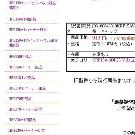
HPE150Aスイッチパネル組立
用部品
HPE150A1用部品
・[品番]商品
[03100848010KRF15AV
HPE150A1バーナー組立
名
番 キャップ
913
・商品価格
円/
（うち消費税額8
HPE150A1スイッチパネル組立
・規格
定価：1034円（税込）
用部品
・在庫
在庫あり
HPE250用部品
・カテゴリ
KRF15A SDF25(V)組立
HPE250バーナー組立
HPE310-L用部品
旧型番から現行商品までオリ
HPE310-Lバーナー組立
HPE370用部品
「適格請求
ご希望
HPE370バーナー組立
HPS830A1用部品
HPS830Aバーナー組立
この