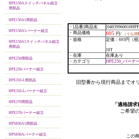
HPE150Aスイッチパネル組立
用部品
HPE150A1用部品
・[品番]商品名
[04039960010HP
HPE150A1バーナー組立
605
・商品価格
円/
（うち消
・規格
定価：693円（
HPE150A1スイッチパネル組立
用部品
10T
・在庫
在庫あり
HPE250用部品
・カテゴリ
HPE250_バー
HPE250バーナー組立
HPE310-L用部品
旧型番から現行商品までオリ
HPE310-Lバーナー組立
HPE370用部品
「適格請求
ご希望
HPE370バーナー組立
HPS830A1用部品
HPS830Aバーナー組立
この