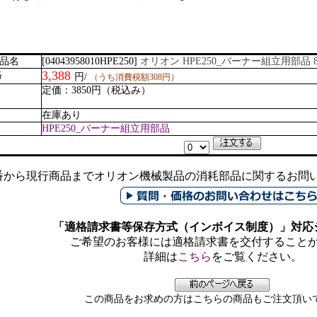
商品名
[04043958010HPE250]
オリオン HPE250_バーナー組立用部品 
3,388
格
円/
（うち消費税額308円）
定価：3850円（税込み）
在庫あり
リ
HPE250_バーナー組立用部品
番から現行商品までオリオン機械製品の消耗部品に関するお問い合
「適格請求書等保存方式（インボイス制度）」対応
ご希望のお客様には適格請求書を交付すること
詳細は
こちら
をご覧ください。
この商品をお求めの方はこちらの商品もご注文頂い