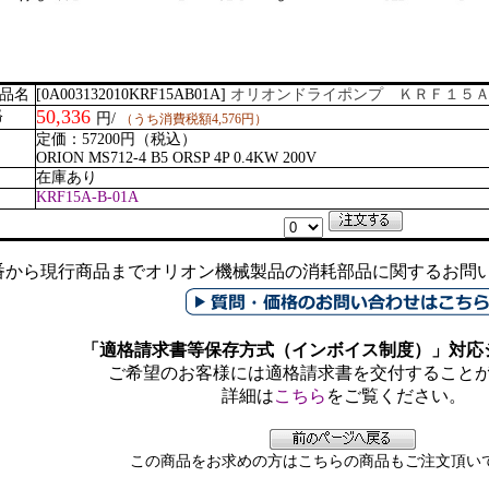
商品名
[0A003132010KRF15AB01A]
オリオンドライポンプ ＫＲＦ１５
50,336
格
円/
（うち消費税額4,576円）
定価：57200円（税込）
ORION MS712-4 B5 ORSP 4P 0.4KW 200V
在庫あり
KRF15A-B-01A
リ
番から現行商品までオリオン機械製品の消耗部品に関するお問い合
「適格請求書等保存方式（インボイス制度）」対応
ご希望のお客様には適格請求書を交付すること
詳細は
こちら
をご覧ください。
この商品をお求めの方はこちらの商品もご注文頂い