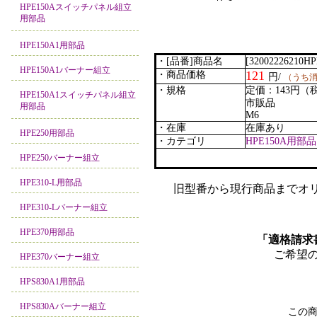
HPE150Aスイッチパネル組立
用部品
HPE150A1用部品
・[品番]商品名
[32002226210H
HPE150A1バーナー組立
121
・商品価格
円/
（うち消
・規格
定価：143円（
HPE150A1スイッチパネル組立
市販品
用部品
M6
・在庫
在庫あり
HPE250用部品
・カテゴリ
HPE150A用部品
HPE250バーナー組立
HPE310-L用部品
旧型番から現行商品までオリ
HPE310-Lバーナー組立
HPE370用部品
「適格請求
ご希望
HPE370バーナー組立
HPS830A1用部品
HPS830Aバーナー組立
この